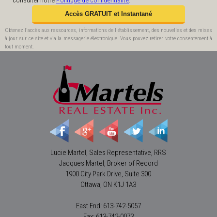
consulter notre
Politique de confidentialité
.
Obtenez l'accès aux ressources, informations de l'établissement, des nouvelles et des mises
à jour sur ce site et via la messagerie électronique. Vous pouvez retirer votre consentement à
tout moment.
Lucie Martel, Sales Representative, RRS
Jacques Martel, Broker of Record
1900 City Park Drive, Suite 300
Ottawa, ON K1J 1A3
East End: 613-742-5057
Fax: 613-742-0073